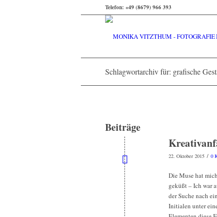
Telefon: +49 (8679) 966 393
Schlagwortarchiv für: grafische Gest
Beiträge
Kreativanfa
/
22. Oktober 2015
0 
Die Muse hat mic
geküßt – Ich war a
der Suche nach ei
Initialen unter ein
Elementen diese F