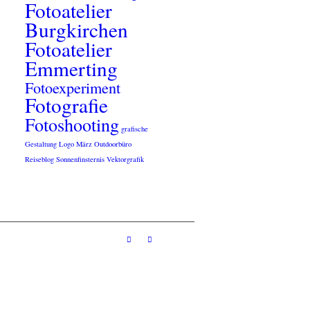
Fotoatelier
Burgkirchen
Fotoatelier
Emmerting
Fotoexperiment
Fotografie
Fotoshooting
grafische
Gestaltung
Logo
März
Outdoorbüro
Reiseblog
Sonnenfinsternis
Vektorgrafik