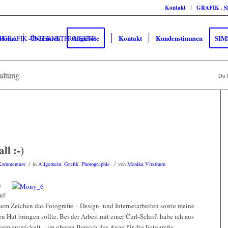
Kontakt
GRAFIK . 
Home
Über mich
Angebote
Kontakt
Kundenstimmen
SIM
altung
Du b
ll :-)
/
/
Kommentare
in
Allgemein
,
Grafik
,
Photographie
von
Monika Vitzthum
h
uf
nem Zeichen das Fotografie – Design- und Internetarbeiten sowie meine
en Hut bringen sollte. Bei der Arbeit mit einer Curl-Schrift habe ich aus
orm entwickelt – im oberen Bereich das Auge für die Fotografie