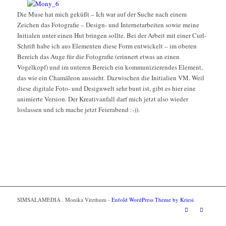
Die Muse hat mich geküßt – Ich war auf der Suche nach einem
Zeichen das Fotografie – Design- und Internetarbeiten sowie meine
Initialen unter einen Hut bringen sollte. Bei der Arbeit mit einer Curl-
Schrift habe ich aus Elementen diese Form entwickelt – im oberen
Bereich das Auge für die Fotografie (erinnert etwas an einen
Vogelkopf) und im unteren Bereich ein kommunizierendes Element,
das wie ein Chamäleon aussieht. Dazwischen die Initialien VM. Weil
diese digitale Foto- und Designwelt sehr bunt ist, gibt es hier eine
animierte Version. Der Kreativanfall darf mich jetzt also wieder
loslassen und ich mache jetzt Feierabend :-)).
SIMSALAMEDIA . Monika Vitzthum -
Enfold WordPress Theme by Kriesi