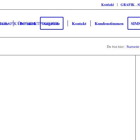
Kontakt
GRAFIK . 
Home
Über mich
Angebote
Kontakt
Kundenstimmen
SIM
Du bist hier:
Startseite