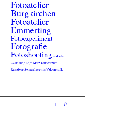
Fotoatelier
Burgkirchen
Fotoatelier
Emmerting
Fotoexperiment
Fotografie
Fotoshooting
grafische
Gestaltung
Logo
März
Outdoorbüro
Reiseblog
Sonnenfinsternis
Vektorgrafik