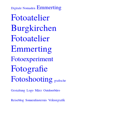
Emmerting
Digitale Nomaden
Fotoatelier
Burgkirchen
Fotoatelier
Emmerting
Fotoexperiment
Fotografie
Fotoshooting
grafische
Gestaltung
Logo
März
Outdoorbüro
Reiseblog
Sonnenfinsternis
Vektorgrafik