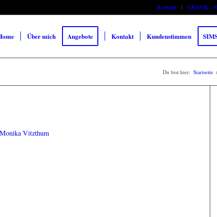
Kontakt
GRAFIK . 
Home
Über mich
Angebote
Kontakt
Kundenstimmen
SIM
Du bist hier:
Startseite
Monika Vitzthum