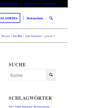
SIMSALAMEDIA
Impressum
Datenschutz
SALAMEDIA
Datenschutz
/
Service
/
Ein Bild – viele Gesichter
/
gesicht-3
SUCHE
SCHLAGWÖRTER
2015
Adobe Illustrator
Beautyretusche