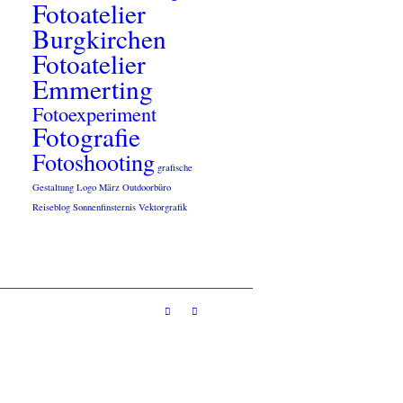
Fotoatelier
Burgkirchen
Fotoatelier
Emmerting
Fotoexperiment
Fotografie
Fotoshooting
grafische
Gestaltung
Logo
März
Outdoorbüro
Reiseblog
Sonnenfinsternis
Vektorgrafik