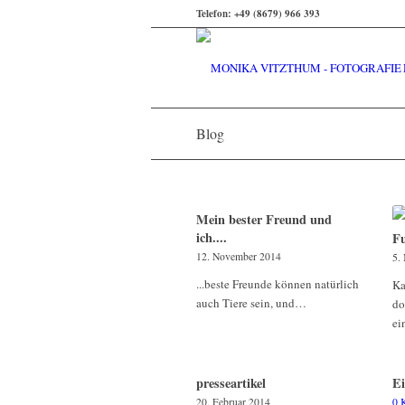
Telefon: +49 (8679) 966 393
Blog
Mein bester Freund und
ich....
Fu
12. November 2014
5.
...beste Freunde können natürlich
Ka
auch Tiere sein, und…
do
e
presseartikel
Ei
20. Februar 2014
0 