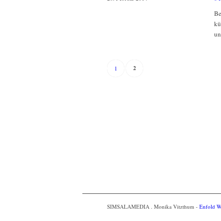
Be
kü
un
2
1
SIMSALAMEDIA . Monika Vitzthum -
Enfold W