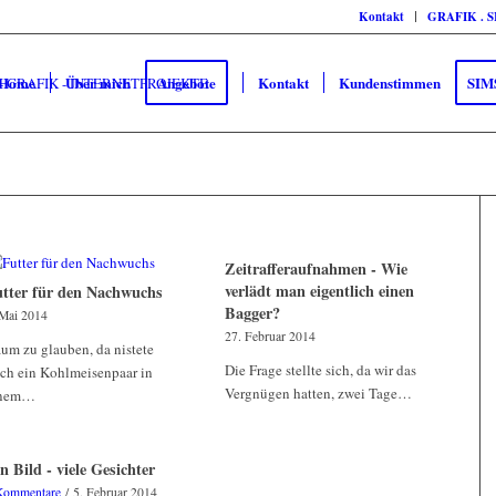
Kontakt
GRAFIK . 
Home
Über mich
Angebote
Kontakt
Kundenstimmen
SIM
Zeitrafferaufnahmen - Wie
verlädt man eigentlich einen
tter für den Nachwuchs
Bagger?
 Mai 2014
27. Februar 2014
um zu glauben, da nistete
Die Frage stellte sich, da wir das
ch ein Kohlmeisenpaar in
Vergnügen hatten, zwei Tage…
inem…
n Bild - viele Gesichter
Kommentare
/
5. Februar 2014