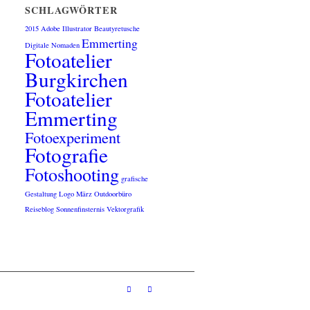
SCHLAGWÖRTER
2015
Adobe Illustrator
Beautyretusche
Emmerting
Digitale Nomaden
Fotoatelier
Burgkirchen
Fotoatelier
Emmerting
Fotoexperiment
Fotografie
Fotoshooting
grafische
Gestaltung
Logo
März
Outdoorbüro
Reiseblog
Sonnenfinsternis
Vektorgrafik